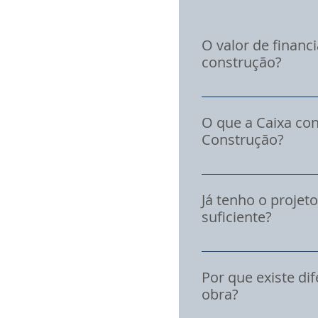
O valor de financ
construção?
Não necessariamente. 
padronizadas (como o
O que a Caixa co
de arrimo, fechament
Construção?
do que o banco estim
complementar é o pri
A Caixa avalia o proj
casa, muros, áreas e
Já tenho o projet
de acordo com o padr
suficiente?
(como grandes movime
dinheiro liberado pel
Antes de dar entrada 
uma análise de viabil
Por que existe dif
para o seu padrão de 
obra?
caminho seguro para 