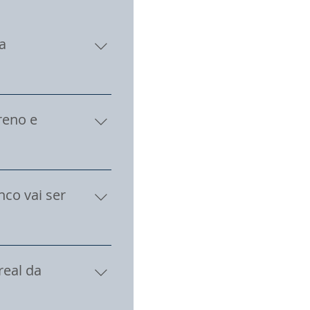
a
abelas de referência
damentais como muros
reno e
s costuma ser maior
o financeiro
globa a projeção da
os por metro quadrado
nco vai ser
a externa da casa
 diferença entre o
eriais.
ssencial realizar
e a Caixa vai liberar
real da
 sua região é o único
 fazer ao longo da