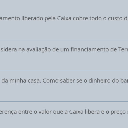
iamento liberado pela Caixa cobre todo o custo d
A Caixa Econômica avalia e libera o crédito com base em t
 CUB). No entanto, o custo real de mercado de itens fun
nsidera na avaliação de um financiamento de Ter
o de lote, piscinas, calçadas e acabamentos personalizado
a. Contar apenas com o valor liberado sem um planejament
ncipal motivo que faz obras travarem pela metade.
eto arquitetônico completo proposto para o terreno. Ela en
xternas e instalações. Porém, o banco aplica valores médi
o da minha casa. Como saber se o dinheiro do ba
ão escolhido. Quanto mais complexa for a sua obra na áre
ntações de terra ou muros extensos), maior tende a ser a
o banco e o preço cobrado pelas empreiteiras e lojas de mat
no processo bancário ou assinar contratos de execução, é e
idade financeira real de mercado. Cruzar o valor estimado qu
erença entre o valor que a Caixa libera e o preço 
projeto com os custos reais de materiais e mão de obra da
descobrir o tamanho do aporte próprio que você precisará