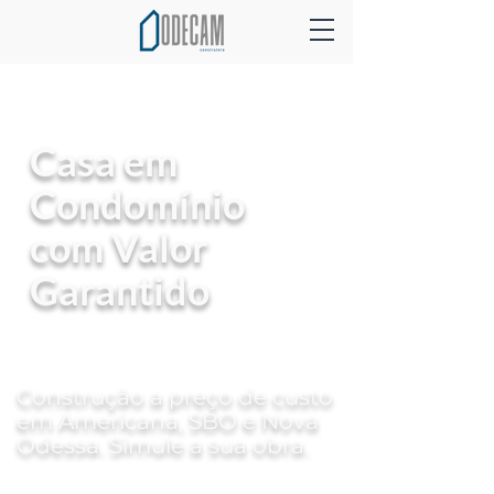
Casa em
Condomínio
com Valor
Garantido
Construção a preço de custo
em Americana, SBO e Nova
Odessa. Simule a sua obra.