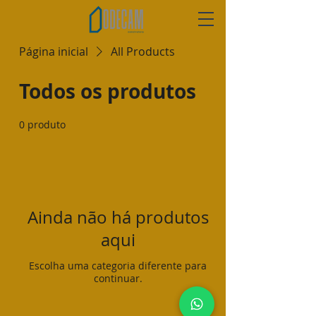
Página inicial
All Products
Todos os produtos
0 produto
Ainda não há produtos
aqui
Escolha uma categoria diferente para
continuar.